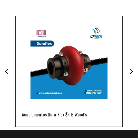
Acoplamentos Dura-Flex®TB Wood’s
A