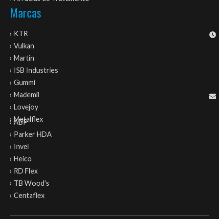
Marcas
› KTR
› Vulkan
› Martin
› ISB Industries
› Gummi
› Mademil
› Lovejoy
› Metalflex
› ABP
› Parker HDA
› Invel
› Heico
› RD Flex
› TB Wood's
› Centaflex