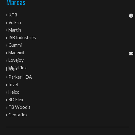
Marcas
› KTR
› Vulkan
› Martin
› ISB Industries
› Gummi
› Mademil
› Lovejoy
› Metalflex
› ABP
› Parker HDA
› Invel
› Heico
› RD Flex
› TB Wood's
› Centaflex