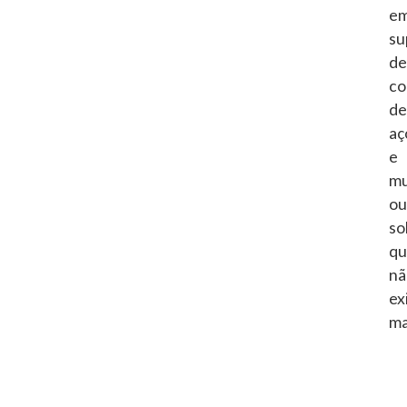
e
su
de
co
de
aç
e
mu
ou
so
qu
nã
ex
ma