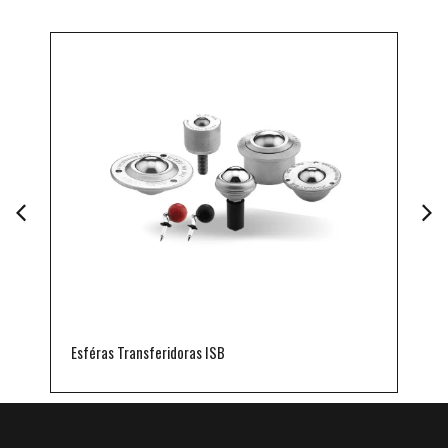
Esféras Transferidoras ISB
C