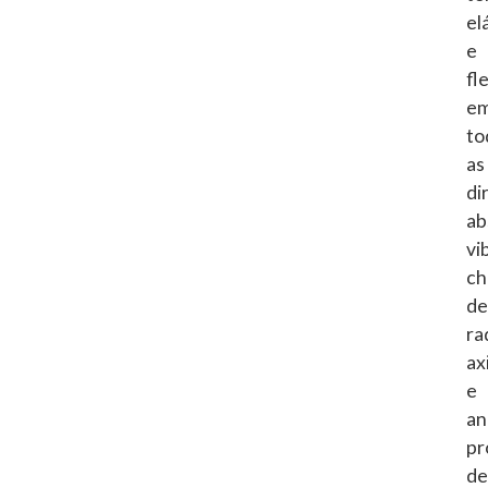
el
e
fl
e
to
as
di
ab
vi
ch
de
ra
ax
e
an
pr
de