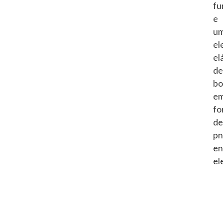
fu
e
u
el
el
de
bo
e
fo
de
pn
en
el