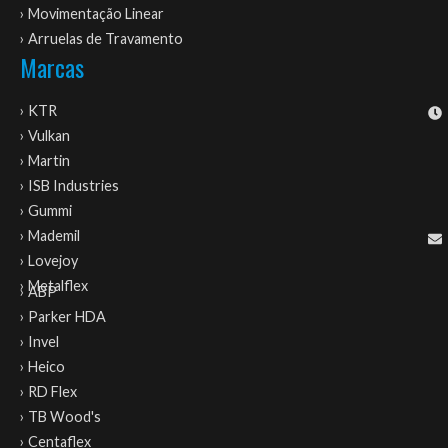
› Movimentação Linear
› Arruelas de Travamento
Marcas
› KTR
› Vulkan
› Martin
› ISB Industries
› Gummi
› Mademil
› Lovejoy
› Metalflex
› ABP
› Parker HDA
› Invel
› Heico
› RD Flex
› TB Wood's
› Centaflex