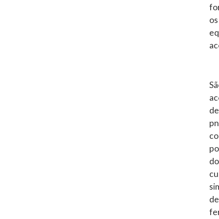
fo
os
eq
ac
Sã
ac
de
pn
co
po
do
cu
si
de
fe