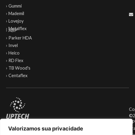
› Gummi
› Mademil
› Lovejoy
› Metalflex
› ABP
› Parker HDA
› Invel
› Heico
› RD Flex
› TB Wood's
› Centaflex
Co
©2
UP
Valorizamos sua privacidade
Bra
To