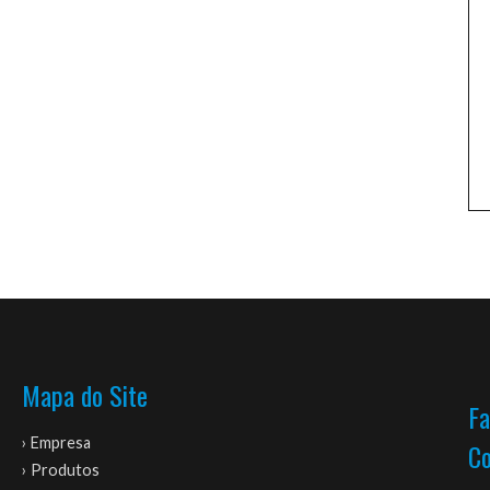
Mapa do Site
Fa
› Empresa
C
› Produtos